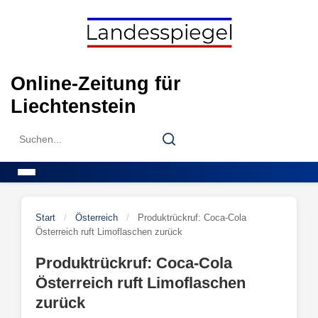
Skip
to
content
Online-Zeitung für
Liechtenstein
Search
Search
for:
Menu
Start
/
Österreich
/
Produktrückruf: Coca-Cola
Österreich ruft Limoflaschen zurück
Produktrückruf: Coca-Cola
Österreich ruft Limoflaschen
zurück