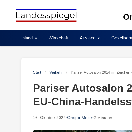
Skip
to
On
content
Inland
Wirtschaft
Ausland
Gesellscha
Start
/
Verkehr
/
Pariser Autosalon 2024 im Zeichen 
Pariser Autosalon 
EU-China-Handelsst
16. Oktober 2024
•
Gregor Meier
•
2 Minuten