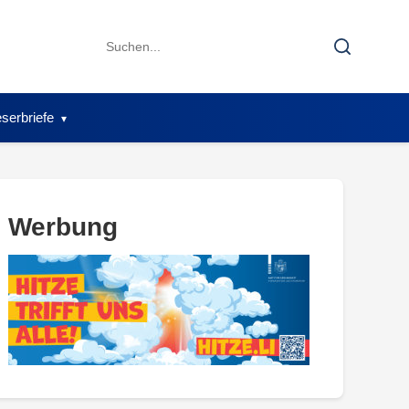
Search
Search
for:
serbriefe
Werbung