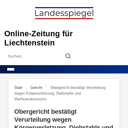
Skip
to
content
Online-Zeitung für
Liechtenstein
Search
Search
for:
Menu
Start
/
Gericht
/
Obergericht bestätigt Verurteilung
wegen Körperverletzung, Diebstahls und
Marihuanakonsums
Obergericht bestätigt
Verurteilung wegen
Körperverletzung, Diebstahls und