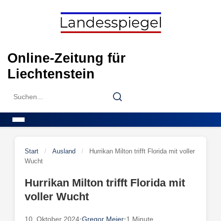
Skip
to
content
Online-Zeitung für
Liechtenstein
Search
Search
for:
Menu
Start
/
Ausland
/
Hurrikan Milton trifft Florida mit voller
Wucht
Hurrikan Milton trifft Florida mit
voller Wucht
10. Oktober 2024
•
Gregor Meier
•
1 Minute