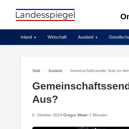
Skip
to
On
content
Inland
Wirtschaft
Ausland
Gesellscha
Start
/
Ausland
/
Gemeinschaftssender 3sat vor de
Gemeinschaftssend
Aus?
6. Oktober 2024
•
Gregor Meier
•
2 Minuten