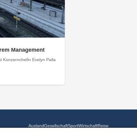
 ihrem Management
 Konzernchefin Evelyn Palla
Ausland
Gesellschaft
Sport
Wirtschaft
Reise
© 2026
Landesspiegel
- Alle Rechte vorbehalten