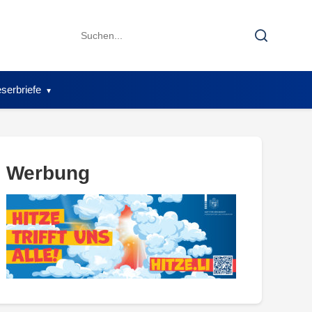
Search
Search
for:
serbriefe
Werbung