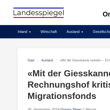
Skip
to
On
content
Inland
Wirtschaft
Ausland
Gesellscha
Start
/
Ausland
/
«Mit der Giesskanne verteilt» – EU
«Mit der Giesskanne
Rechnungshof kritis
Migrationsfonds
26. September 2024
•
Gregor Meier
•
1 Minute