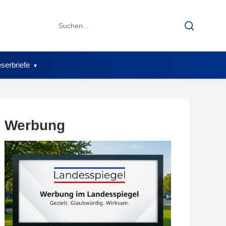
Search
Search
for:
serbriefe
Werbung