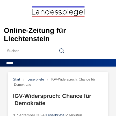
Skip
to
content
Online-Zeitung für
Liechtenstein
Search
Search
for:
Menu
Start
/
Leserbriefe
/
IGV-Widerspruch: Chance für
Demokratie
IGV-Widerspruch: Chance für
Demokratie
9. September 2024
•
Leserbriefe
•
2 Minuten