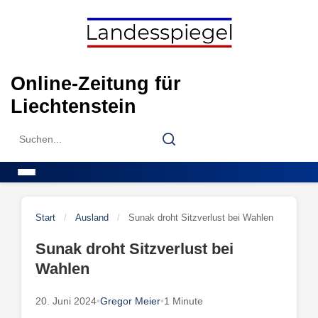
Skip
to
content
Online-Zeitung für
Liechtenstein
Search
Search
for:
Menu
Start
/
Ausland
/
Sunak droht Sitzverlust bei Wahlen
Sunak droht Sitzverlust bei
Wahlen
20. Juni 2024
•
Gregor Meier
•
1 Minute