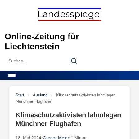
Skip
to
content
Online-Zeitung für
Liechtenstein
Search
Search
for:
Menu
Start
/
Ausland
/
Klimaschutzaktivisten lahmlegen
Münchner Flughafen
Klimaschutzaktivisten lahmlegen
Münchner Flughafen
18. Mai 2024
•
Gregor Meier
•
1 Minute