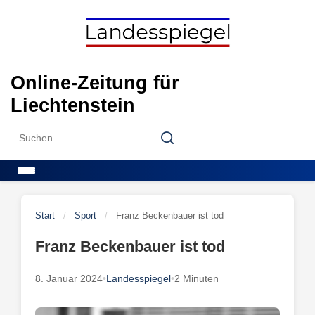
Skip
to
content
Online-Zeitung für
Liechtenstein
Search
Search
for:
Menu
Start
/
Sport
/
Franz Beckenbauer ist tod
Franz Beckenbauer ist tod
8. Januar 2024
•
Landesspiegel
•
2 Minuten