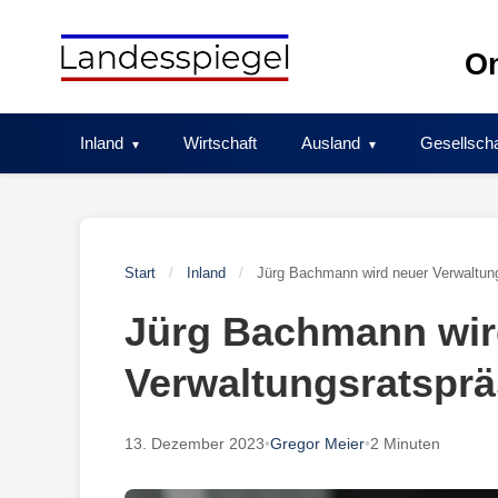
Skip
to
On
content
Inland
Wirtschaft
Ausland
Gesellscha
Start
/
Inland
/
Jürg Bachmann wird neuer Verwaltung
Jürg Bachmann wir
Verwaltungsratsprä
13. Dezember 2023
•
Gregor Meier
•
2 Minuten