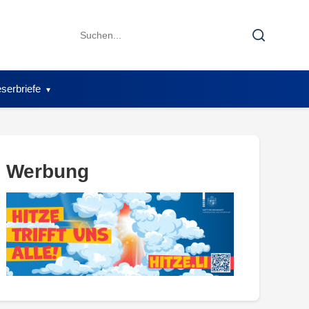
Search
Search
for:
serbriefe
Werbung