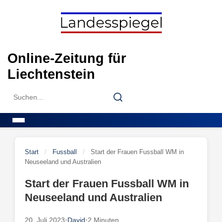
Skip
to
content
Online-Zeitung für
Liechtenstein
Search
Search
for:
Menu
Start
/
Fussball
/
Start der Frauen Fussball WM in
Neuseeland und Australien
Start der Frauen Fussball WM in
Neuseeland und Australien
20. Juli 2023
•
David
•
2 Minuten