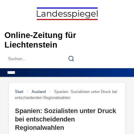
Skip
to
content
Online-Zeitung für
Liechtenstein
Search
Search
for:
Menu
Start
/
Ausland
/
Spanien: Sozialisten unter Druck bei
entscheidenden Regionalwahlen
Spanien: Sozialisten unter Druck
bei entscheidenden
Regionalwahlen