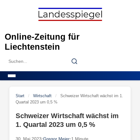
Skip
to
content
Online-Zeitung für
Liechtenstein
Search
Search
for:
Menu
Start
/
Wirtschaft
/
Schweizer Wirtschaft wächst im 1.
Quartal 2023 um 0,5 %
Schweizer Wirtschaft wächst im
1. Quartal 2023 um 0,5 %
30. Mai 2023
•
Gregor Meier
•
1 Minute