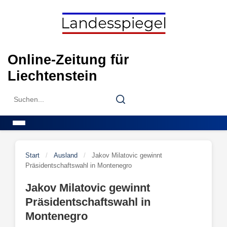
Skip
to
content
Online-Zeitung für
Liechtenstein
Search
Search
for:
Menu
Start
/
Ausland
/
Jakov Milatovic gewinnt
Präsidentschaftswahl in Montenegro
Jakov Milatovic gewinnt
Präsidentschaftswahl in
Montenegro