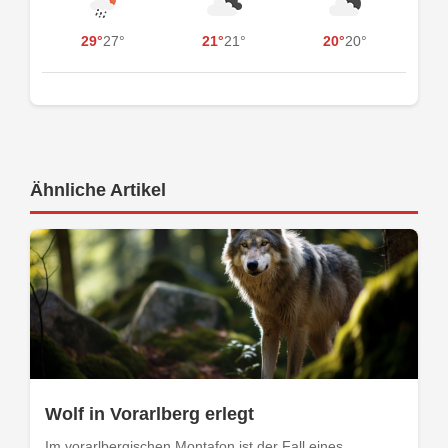
29°
27°
21°
21°
20°
20°
Ähnliche Artikel
Wolf in Vorarlberg erlegt
Im vorarlbergischen Montafon ist der Fall eines