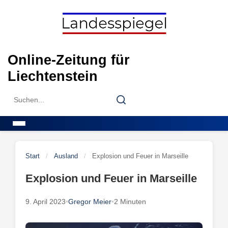
Skip
to
content
Online-Zeitung für
Liechtenstein
Search
Search
for:
Menu
Start
/
Ausland
/
Explosion und Feuer in Marseille
Explosion und Feuer in Marseille
9. April 2023
•
Gregor Meier
•
2 Minuten