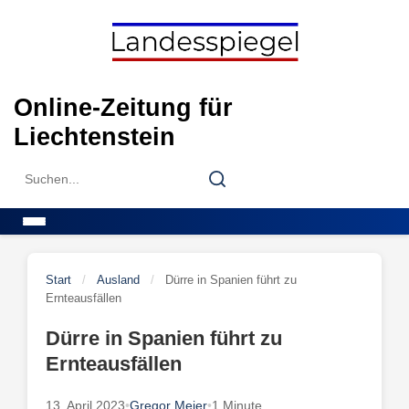
Skip
to
content
Online-Zeitung für
Liechtenstein
Search
Search
for:
Menu
Start
/
Ausland
/
Dürre in Spanien führt zu
Ernteausfällen
Dürre in Spanien führt zu
Ernteausfällen
13. April 2023
•
Gregor Meier
•
1 Minute