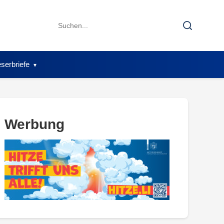
Search
Search
for:
serbriefe
Werbung