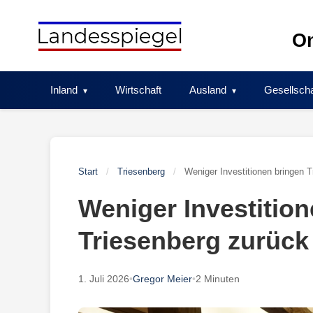
Skip
to
On
content
Inland
Wirtschaft
Ausland
Gesellscha
Start
/
Triesenberg
/
Weniger Investitionen bringen 
Weniger Investitio
Triesenberg zurück
1. Juli 2026
•
Gregor Meier
•
2 Minuten