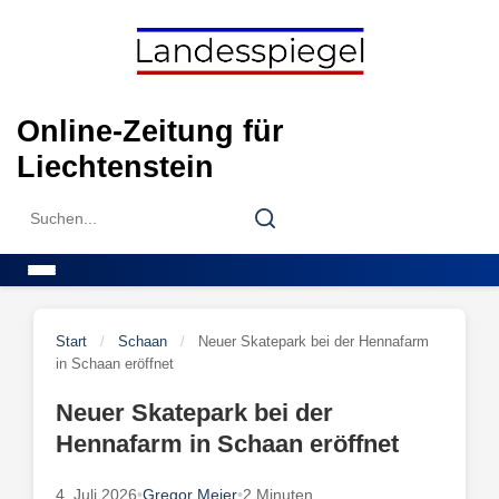
Skip
to
content
Online-Zeitung für
Liechtenstein
Search
Search
for:
Menu
Start
/
Schaan
/
Neuer Skatepark bei der Hennafarm
in Schaan eröffnet
Neuer Skatepark bei der
Hennafarm in Schaan eröffnet
4. Juli 2026
•
Gregor Meier
•
2 Minuten