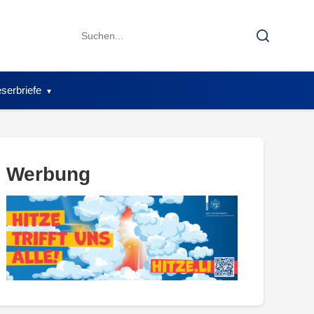
Search
Search
for:
serbriefe
Werbung