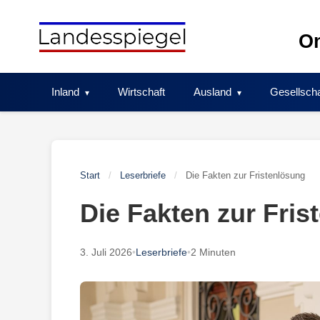
Skip
to
On
content
Inland
Wirtschaft
Ausland
Gesellscha
Start
/
Leserbriefe
/
Die Fakten zur Fristenlösung
Die Fakten zur Fris
3. Juli 2026
•
Leserbriefe
•
2 Minuten