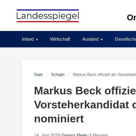
Skip
to
On
content
Inland
Wirtschaft
Ausland
Gesellscha
Start
/
Schaan
/
Markus Beck offiziell als Vorstehe
Markus Beck offiziel
Vorsteherkandidat
nominiert
14. Juni 2026
•
Gregor Meier
•
3 Minuten