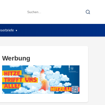
Search
Search
for:
serbriefe
Werbung