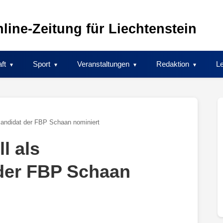
line-Zeitung für Liechtenstein
ft
Sport
Veranstaltungen
Redaktion
Le
rkandidat der FBP Schaan nominiert
l als
 der FBP Schaan