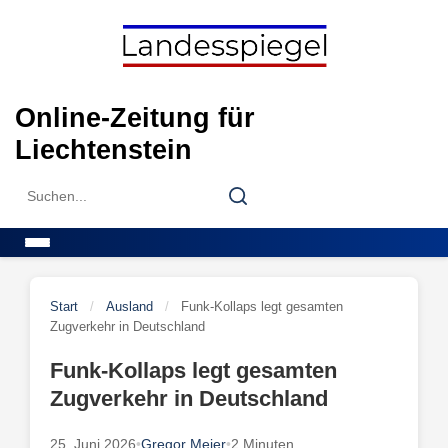
Skip
to
content
Online-Zeitung für
Liechtenstein
Search
Search
for:
Menu
Start
/
Ausland
/
Funk-Kollaps legt gesamten
Zugverkehr in Deutschland
Funk-Kollaps legt gesamten
Zugverkehr in Deutschland
25. Juni 2026
•
Gregor Meier
•
2 Minuten