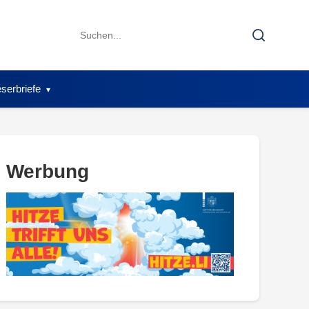
Search
Search
for:
serbriefe
Werbung