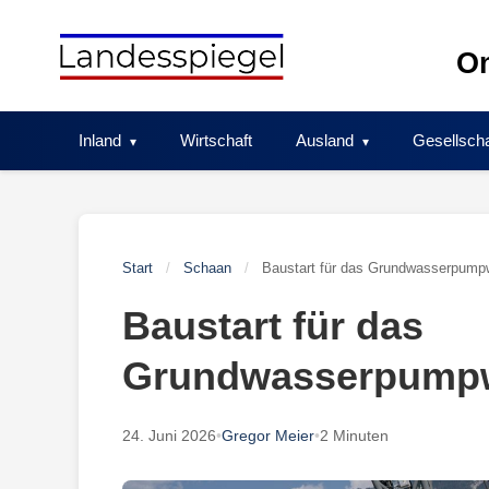
Skip
to
On
content
Inland
Wirtschaft
Ausland
Gesellscha
Start
/
Schaan
/
Baustart für das Grundwasserpump
Baustart für das
Grundwasserpumpw
24. Juni 2026
•
Gregor Meier
•
2 Minuten