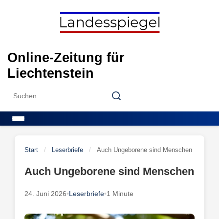
Skip
to
content
Online-Zeitung für
Liechtenstein
Search
Search
for:
Menu
Start
/
Leserbriefe
/
Auch Ungeborene sind Menschen
Auch Ungeborene sind Menschen
24. Juni 2026
•
Leserbriefe
•
1 Minute