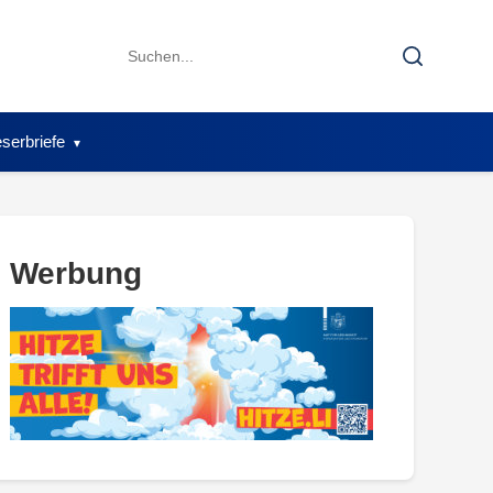
Search
Search
for:
serbriefe
Werbung