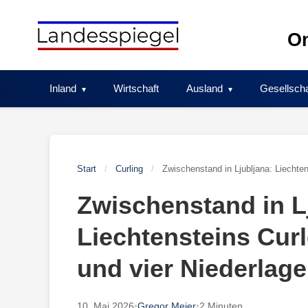
Skip
to
On
content
Inland
Wirtschaft
Ausland
Gesellscha
Start
/
Curling
/
Zwischenstand in Ljubljana: Liechten
Zwischenstand in L
Liechtensteins Curl
und vier Niederlag
10. Mai 2026
•
Gregor Meier
•
2 Minuten