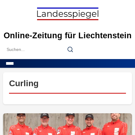
Skip
to
content
Online-Zeitung für Liechtenstein
Search
Search
for:
Menu
Curling