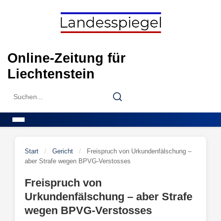
Skip
to
content
Online-Zeitung für
Liechtenstein
Search
Search
for:
Menu
Start
/
Gericht
/
Freispruch von Urkundenfälschung –
aber Strafe wegen BPVG-Verstosses
Freispruch von
Urkundenfälschung – aber Strafe
wegen BPVG-Verstosses