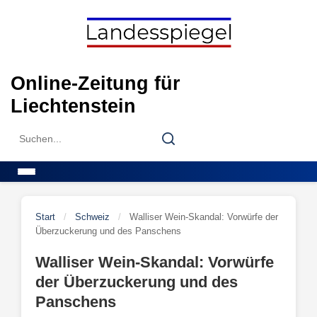
Skip
to
content
Online-Zeitung für
Liechtenstein
Search
Search
for:
Menu
Start
/
Schweiz
/
Walliser Wein-Skandal: Vorwürfe der
Überzuckerung und des Panschens
Walliser Wein-Skandal: Vorwürfe
der Überzuckerung und des
Panschens