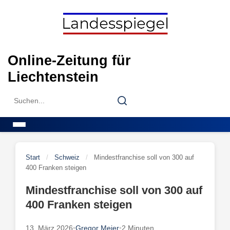
Skip
to
content
Online-Zeitung für
Liechtenstein
Search
Search
for:
Menu
Start
/
Schweiz
/
Mindestfranchise soll von 300 auf
400 Franken steigen
Mindestfranchise soll von 300 auf
400 Franken steigen
13. März 2026
•
Gregor Meier
•
2 Minuten