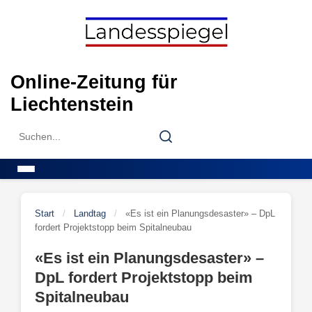
Skip
to
content
Online-Zeitung für
Liechtenstein
Search
Search
for:
Menu
Start
/
Landtag
/
«Es ist ein Planungsdesaster» – DpL
fordert Projektstopp beim Spitalneubau
«Es ist ein Planungsdesaster» –
DpL fordert Projektstopp beim
Spitalneubau