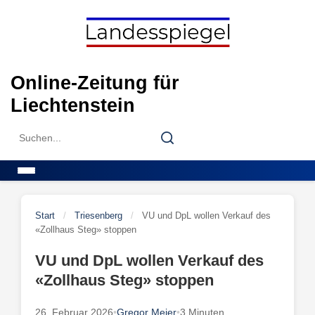
Skip
to
content
Online-Zeitung für
Liechtenstein
Search
Search
for:
Menu
Start
/
Triesenberg
/
VU und DpL wollen Verkauf des
«Zollhaus Steg» stoppen
VU und DpL wollen Verkauf des
«Zollhaus Steg» stoppen
26. Februar 2026
•
Gregor Meier
•
3 Minuten