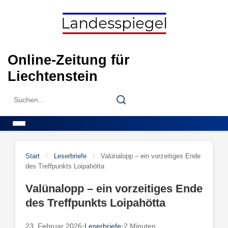
Skip
to
content
Online-Zeitung für
Liechtenstein
Search
Search
for:
Menu
Start
/
Leserbriefe
/
Valünalopp – ein vorzeitiges Ende
des Treffpunkts Loipahötta
Valünalopp – ein vorzeitiges Ende
des Treffpunkts Loipahötta
23. Februar 2026
•
Leserbriefe
•
2 Minuten