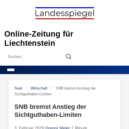
Skip
to
content
Online-Zeitung für
Liechtenstein
Search
Search
for:
Menu
Start
/
Wirtschaft
/
SNB bremst Anstieg der
Sichtguthaben-Limiten
SNB bremst Anstieg der
Sichtguthaben-Limiten
3. Februar 2026
•
Gregor Meier
•
1 Minute