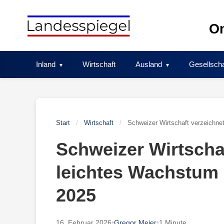
Skip
to
On
content
Inland
Wirtschaft
Ausland
Gesellscha
Start
/
Wirtschaft
/
Schweizer Wirtschaft verzeichne
Schweizer Wirtscha
leichtes Wachstum 
2025
16. Februar 2026
•
Gregor Meier
•
1 Minute