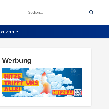
Search
Search
for:
serbriefe
Werbung