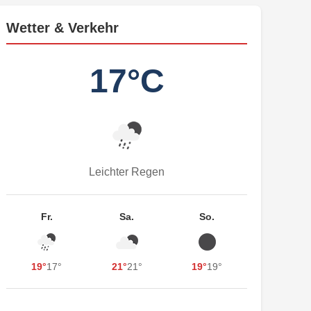
Wetter & Verkehr
17°C
Leichter Regen
Fr.
Sa.
So.
19°
17°
21°
21°
19°
19°