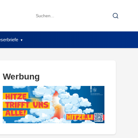
Search
Search
for:
serbriefe
Werbung