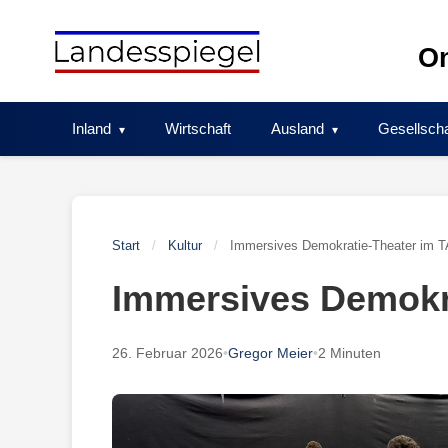
Skip
to
On
content
Inland
Wirtschaft
Ausland
Gesellscha
Start
/
Kultur
/
Immersives Demokratie-Theater im 
Immersives Demokr
26. Februar 2026
•
Gregor Meier
•
2 Minuten