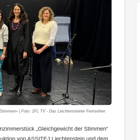
r Stimmen» | Foto: 1FL TV - Das Liechtensteiner Fernsehen
senzimmerstück „Gleichgewicht der Stimmen“
duktion von ASSITEJ Liechtenstein und dem