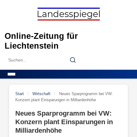
Skip
to
content
Online-Zeitung für
Liechtenstein
Search
Search
for:
Menu
Start
/
Wirtschaft
/
Neues Sparprogramm bei VW:
Konzern plant Einsparungen in Milliardenhöhe
Neues Sparprogramm bei VW:
Konzern plant Einsparungen in
Milliardenhöhe