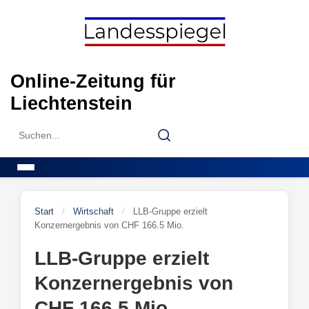
Skip
to
content
Online-Zeitung für
Liechtenstein
Search
Search
for:
Menu
Start
/
Wirtschaft
/
LLB-Gruppe erzielt
Konzernergebnis von CHF 166.5 Mio.
LLB-Gruppe erzielt
Konzernergebnis von
CHF 166.5 Mio.