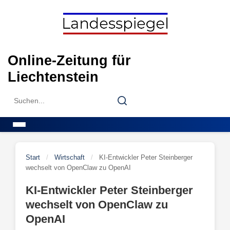
Skip
to
content
Online-Zeitung für
Liechtenstein
Search
Search
for:
Menu
Start
/
Wirtschaft
/
KI-Entwickler Peter Steinberger
wechselt von OpenClaw zu OpenAI
KI-Entwickler Peter Steinberger
wechselt von OpenClaw zu
OpenAI