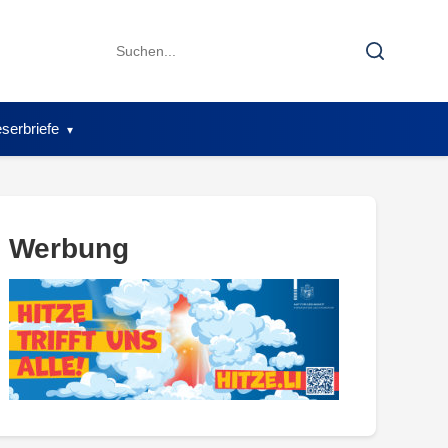
Search
Search
for:
serbriefe
Werbung