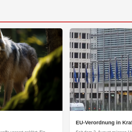
EU-Verordnung in Kraf
olfs vorerst geklärt: Ein
Seit dem 2. August müssen Un