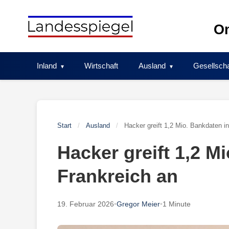
Skip
to
On
content
Inland
Wirtschaft
Ausland
Gesellscha
Start
/
Ausland
/
Hacker greift 1,2 Mio. Bankdaten i
Hacker greift 1,2 M
Frankreich an
19. Februar 2026
•
Gregor Meier
•
1 Minute