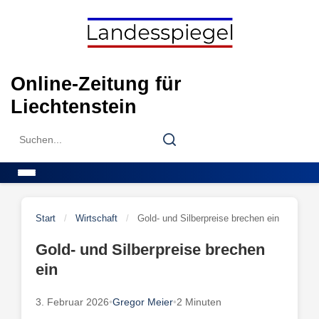
Skip
to
content
Online-Zeitung für
Liechtenstein
Search
Search
for:
Menu
Start
/
Wirtschaft
/
Gold- und Silberpreise brechen ein
Gold- und Silberpreise brechen
ein
3. Februar 2026
•
Gregor Meier
•
2 Minuten