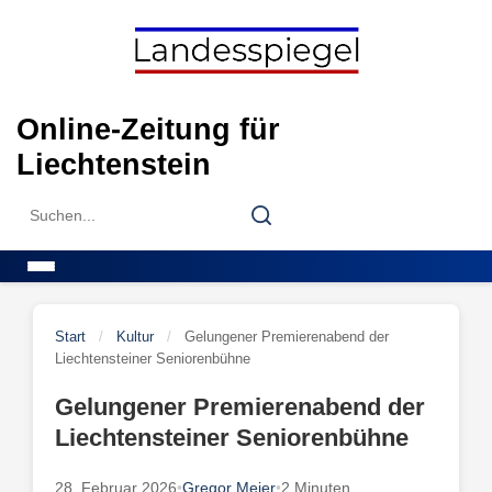
Skip
to
content
Online-Zeitung für
Liechtenstein
Search
Search
for:
Menu
Start
/
Kultur
/
Gelungener Premierenabend der
Liechtensteiner Seniorenbühne
Gelungener Premierenabend der
Liechtensteiner Seniorenbühne
28. Februar 2026
•
Gregor Meier
•
2 Minuten