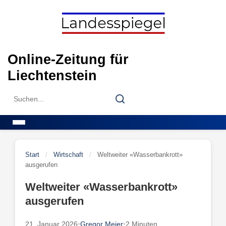
Skip
to
content
Online-Zeitung für
Liechtenstein
Search
Search
for:
Menu
Start
/
Wirtschaft
/
Weltweiter «Wasserbankrott»
ausgerufen
Weltweiter «Wasserbankrott»
ausgerufen
21. Januar 2026
•
Gregor Meier
•
2 Minuten