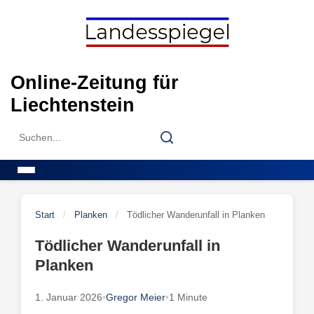
Skip
to
content
Online-Zeitung für
Liechtenstein
Search
Search
for:
Menu
Start
/
Planken
/
Tödlicher Wanderunfall in Planken
Tödlicher Wanderunfall in
Planken
1. Januar 2026
•
Gregor Meier
•
1 Minute