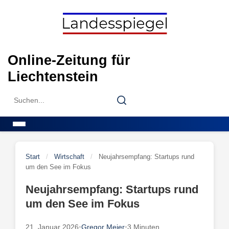
Skip
to
content
Online-Zeitung für
Liechtenstein
Search
Search
for:
Menu
Start
/
Wirtschaft
/
Neujahrsempfang: Startups rund
um den See im Fokus
Neujahrsempfang: Startups rund
um den See im Fokus
21. Januar 2026
•
Gregor Meier
•
3 Minuten