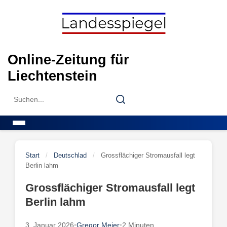
Skip
to
content
Online-Zeitung für
Liechtenstein
Search
Search
for:
Menu
Start
/
Deutschlad
/
Grossflächiger Stromausfall legt
Berlin lahm
Grossflächiger Stromausfall legt
Berlin lahm
3. Januar 2026
•
Gregor Meier
•
2 Minuten