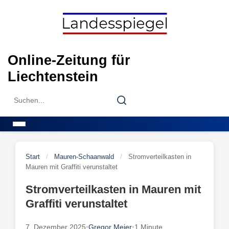
Skip
to
content
Online-Zeitung für
Liechtenstein
Search
Search
for:
Menu
Start
/
Mauren-Schaanwald
/
Stromverteilkasten in
Mauren mit Graffiti verunstaltet
Stromverteilkasten in Mauren mit
Graffiti verunstaltet
7. Dezember 2025
•
Gregor Meier
•
1 Minute