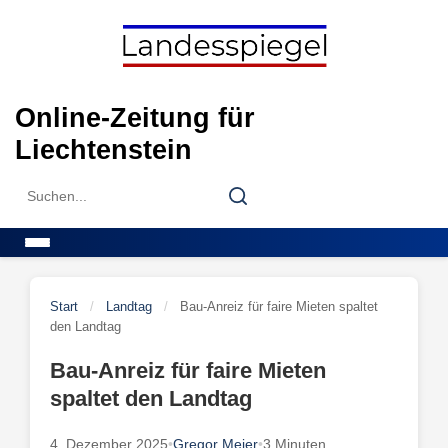
Skip
to
content
Online-Zeitung für
Liechtenstein
Search
Search
for:
Menu
Start
/
Landtag
/
Bau-Anreiz für faire Mieten spaltet
den Landtag
Bau-Anreiz für faire Mieten
spaltet den Landtag
4. Dezember 2025
•
Gregor Meier
•
3 Minuten