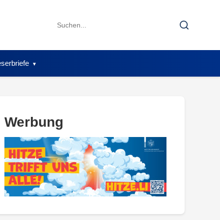
Search
Search
for:
serbriefe
Werbung