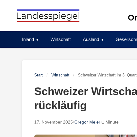
Skip
to
On
content
Inland
Wirtschaft
Ausland
Gesellscha
Start
/
Wirtschaft
/
Schweizer Wirtschaft im 3. Quarta
Schweizer Wirtschaf
rückläufig
17. November 2025
•
Gregor Meier
•
1 Minute