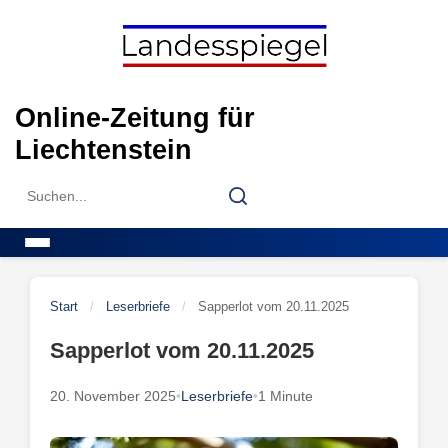
Skip
to
content
Online-Zeitung für
Liechtenstein
Search
Search
for:
Menu
Start
/
Leserbriefe
/
Sapperlot vom 20.11.2025
Sapperlot vom 20.11.2025
20. November 2025
•
Leserbriefe
•
1 Minute