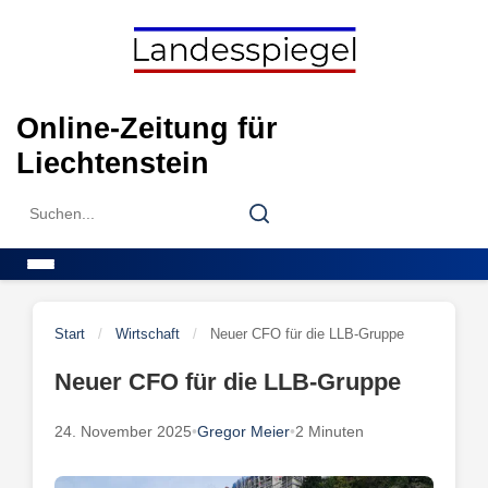
Skip
to
content
Online-Zeitung für
Liechtenstein
Search
Search
for:
Menu
Start
/
Wirtschaft
/
Neuer CFO für die LLB-Gruppe
Neuer CFO für die LLB-Gruppe
24. November 2025
•
Gregor Meier
•
2 Minuten